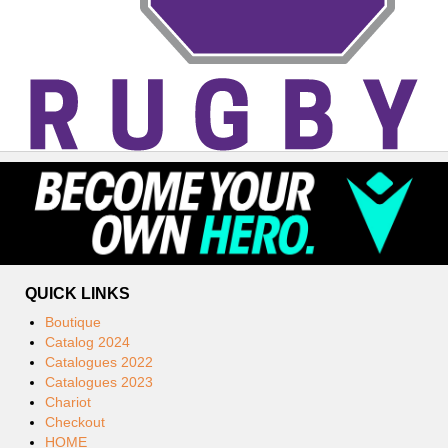
QUICK LINKS
Boutique
Catalog 2024
Catalogues 2022
Catalogues 2023
Chariot
Checkout
HOME