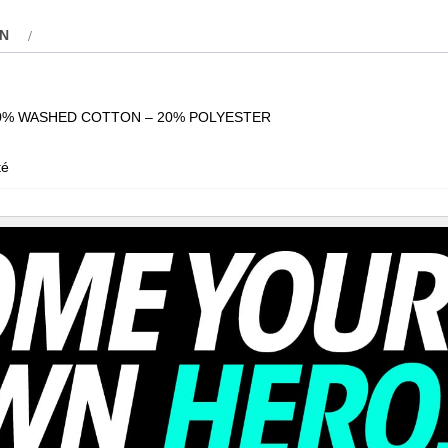
ON
0% WASHED COTTON – 20% POLYESTER
té