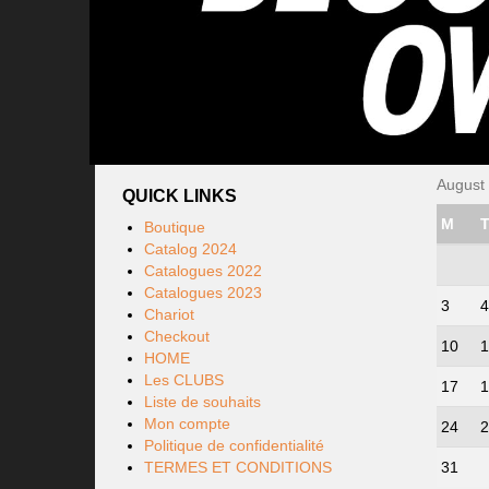
August
QUICK LINKS
M
Boutique
Catalog 2024
Catalogues 2022
Catalogues 2023
3
4
Chariot
Checkout
10
1
HOME
Les CLUBS
17
1
Liste de souhaits
Mon compte
24
2
Politique de confidentialité
TERMES ET CONDITIONS
31