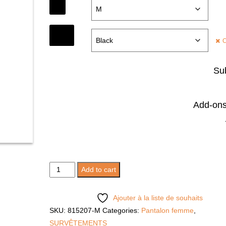
SIZE
COLOR
C
Sub
Add-ons 
OSIRIS
Add to cart
HERO
quantity
Ajouter à la liste de souhaits
SKU:
815207-M
Categories:
Pantalon femme
,
SURVÊTEMENTS