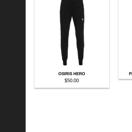
OSIRIS HERO
P
$
50.00
This
product
has
multiple
variants.
The
options
may