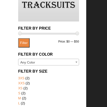
FILTER BY PRICE
Min
Max
Price:
$0
—
$50
Filter
price
price
FILTER BY COLOR
Any Color
FILTER BY SIZE
3XS
(2)
XXS
(2)
XS
(2)
S
(2)
M
(2)
L
(2)