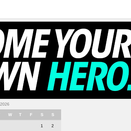
 2026
T
W
T
F
S
S
1
2