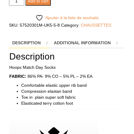
Add to cart
HOOPS
MATCH
Ajouter à la liste de souhaits
DAY
SKU:
57520301M-UK5-5-8
Category:
CHAUSSETTES
quantity
DESCRIPTION
ADDITIONAL INFORMATION
Description
Hoops Match Day Socks
FABRIC:
86% PA- 9% CO – 5% PL – 2% EA
Comfortable elastic upper rib band
Compression elastan band
Toe in plain super soft fabric
Elasticated terry cotton foot