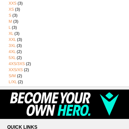
XXS
(3)
XS
(3)
S
(3)
M
(3)
L
(3)
XL
(3)
XXL
(3)
3XL
(3)
4XL
(2)
5XL
(2)
4XS/3XS
(2)
XXS/XS
(2)
S/M
(2)
L/XL
(2)
QUICK LINKS