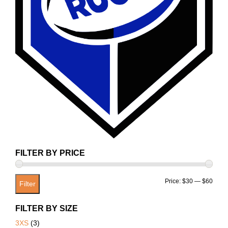
FILTER BY PRICE
Min
Max
Price:
$30
—
$60
Filter
price
price
FILTER BY SIZE
3XS
(3)