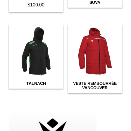
SUVA
page
$
100.00
This
product
has
multiple
variants.
The
options
may
be
chosen
on
the
product
TALNACH
VESTE REMBOURRÉE
VANCOUVER
page