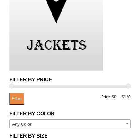
FILTER BY PRICE
Min
Max
Price:
$0
—
$120
Filter
price
price
FILTER BY COLOR
Any Color
FILTER BY SIZE