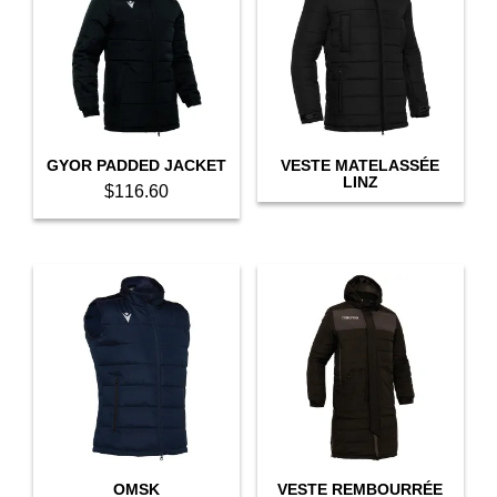
GYOR PADDED JACKET
VESTE MATELASSÉE
LINZ
$
116.60
This
product
has
multiple
variants.
The
options
may
be
chosen
on
the
product
OMSK
VESTE REMBOURRÉE