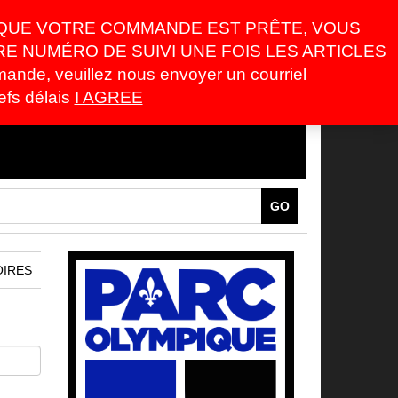
S QUE VOTRE COMMANDE EST PRÊTE, VOUS
 NUMÉRO DE SUIVI UNE FOIS LES ARTICLES
0
e, veuillez nous envoyer un courriel
CART
$0.00
efs délais
I AGREE
TABLEAU DES TAILLES
GO
OIRES