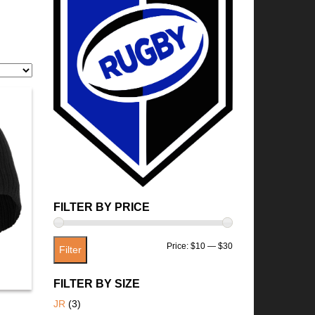
FILTER BY PRICE
Min
Max
Price:
$10
—
$30
Filter
price
price
K
FILTER BY SIZE
JR
(3)