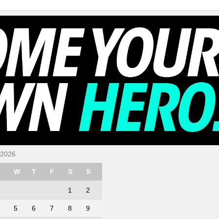
 2026
T
W
T
F
S
S
1
2
5
6
7
8
9