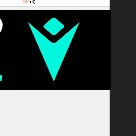
SR
(3)