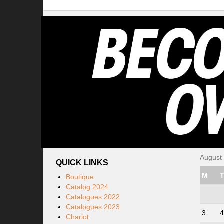
August
QUICK LINKS
M
Boutique
Catalog 2024
Catalogues 2022
Catalogues 2023
3
4
Chariot