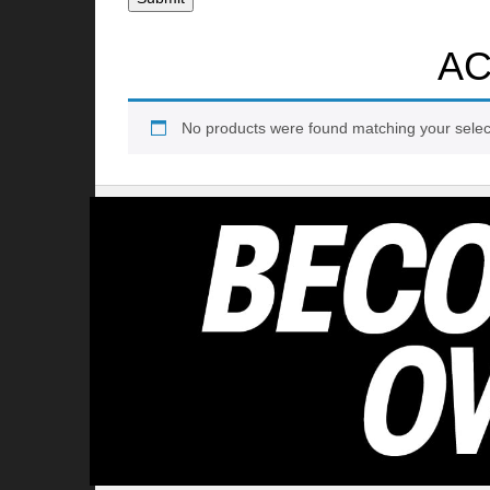
AC
No products were found matching your selec