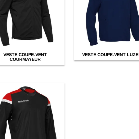
may
be
chosen
on
the
product
page
VESTE COUPE-VENT
VESTE COUPE-VENT LUZ
COURMAYEUR