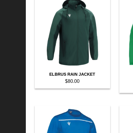
ELBRUS RAIN JACKET
$
80.00
This
product
has
multiple
variants.
The
options
may