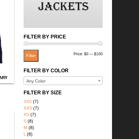
FILTER BY PRICE
Min
Max
Price:
$0
—
$100
Filter
price
price
FILTER BY COLOR
ARY
Any Color
FILTER BY SIZE
3XS
(7)
XXS
(7)
XS
(7)
S
(8)
M
(8)
L
(8)