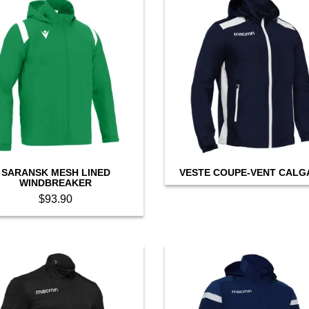
SARANSK MESH LINED
VESTE COUPE-VENT CALG
WINDBREAKER
$
93.90
This
product
has
multiple
variants.
The
options