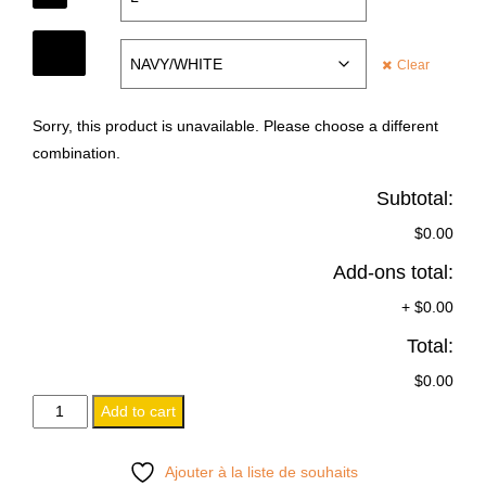
COLOR
Clear
Sorry, this product is unavailable. Please choose a different
combination.
Subtotal:
$0.00
Add-ons total:
+
$0.00
Total:
$0.00
VESTE
Add to cart
COUPE-
VENT
Ajouter à la liste de souhaits