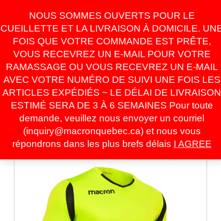
Skip
For Online Orders
NOUS SOMMES OUVERTS POUR LE
to
inquiry@macronquebec.ca
the
CUEILLETTE ET LA LIVRAISON À DOMICILE. UN
content
FOIS QUE VOTRE COMMANDE EST PRÊTE,
VOUS RECEVREZ UN E-MAIL POUR VOTRE
0
RAMASSAGE OU VOUS RECEVREZ UN E-MAIL
LOGIN /
$0.00
REGISTER
AVEC VOTRE NUMÉRO DE SUIVI UNE FOIS LES
ARTICLES EXPÉDIÉS ~ LE DÉLAI DE LIVRAISON
Toggle
ESTIMÉ SERA DE 3 À 6 SEMAINES Pour toute
navigati
demande, veuillez nous envoyer un courriel
(inquiry@macronquebec.ca) et nous vous
HOME
»
BOUTIQUE
»
FOOTBALL
»
MAILLOT DE
répondrons dans les plus brefs délais
I AGREE
GARDIEN
» ANTILIA