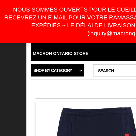
Skip
For Online Orders
inquiry@macronquebec.ca
NOUS SOMMES OUVERTS POUR LE CUEILLE
to
the
RECEVREZ UN E-MAIL POUR VOTRE RAMASSA
content
LOGIN / REGISTER
EXPÉDIÉS ~ LE DÉLAI DE LIVRAISON ES
(inquiry@macronqu
ACCUEIL
BOUTIQUE
LES CLUBS
MON C
MACRON ONTARIO STORE
SHOP BY CATEGORY
SEARCH