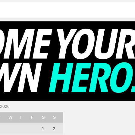
 2026
T
W
T
F
S
S
1
2