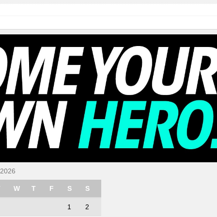
 2026
T
W
T
F
S
S
1
2