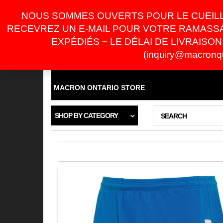
Skip
For Online Orders
inquiry@macronquebec.ca
NOUS SOMMES OUVERTS POUR LE CUEILLE
to
the
RECEVREZ UN E-MAIL POUR VOTRE RAMASSA
content
LOGIN / REGISTER
EXPÉDIÉS ~ LE DÉLAI DE LIVRAISON ES
(inquiry@macronqu
ACCUEIL
BOUTIQUE
LES CLUBS
MON C
MACRON ONTARIO STORE
SHOP BY CATEGORY
SEARCH