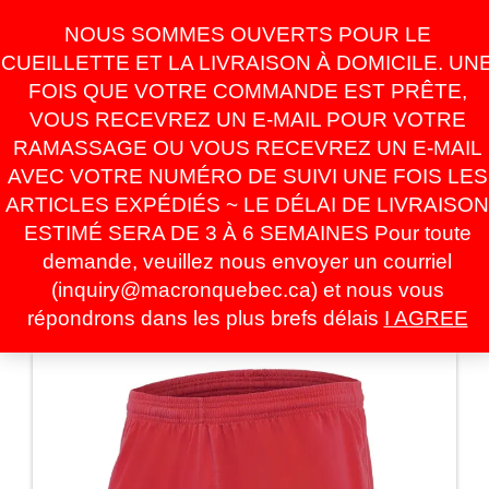
Skip
For Online Orders
NOUS SOMMES OUVERTS POUR LE
to
inquiry@macronquebec.ca
the
CUEILLETTE ET LA LIVRAISON À DOMICILE. UN
content
FOIS QUE VOTRE COMMANDE EST PRÊTE,
VOUS RECEVREZ UN E-MAIL POUR VOTRE
0
RAMASSAGE OU VOUS RECEVREZ UN E-MAIL
LOGIN /
$0.00
REGISTER
AVEC VOTRE NUMÉRO DE SUIVI UNE FOIS LES
ARTICLES EXPÉDIÉS ~ LE DÉLAI DE LIVRAISON
Toggle
ESTIMÉ SERA DE 3 À 6 SEMAINES Pour toute
navigati
demande, veuillez nous envoyer un courriel
(inquiry@macronquebec.ca) et nous vous
HOME
»
BOUTIQUE
»
FOOTBALL
»
SHORT
» MESA
répondrons dans les plus brefs délais
I AGREE
HERO RED