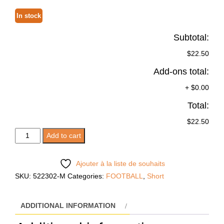
In stock
Subtotal:
$22.50
Add-ons total:
+
$0.00
Total:
$22.50
MESA
Add to cart
HERO
RED
Ajouter à la liste de souhaits
quantity
SKU:
522302-M
Categories:
FOOTBALL
,
Short
ADDITIONAL INFORMATION