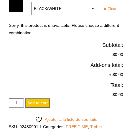
COLOR
Clear
Sorry, this product is unavailable. Please choose a different
combination.
Subtotal:
$0.00
Add-ons total:
+
$0.00
Total:
$0.00
COUNTRY
Add to cart
T-
SHIRT
Ajouter à la liste de souhaits
quantity
SKU:
92480901-L
Categories:
FREE TIME
,
T-shirt