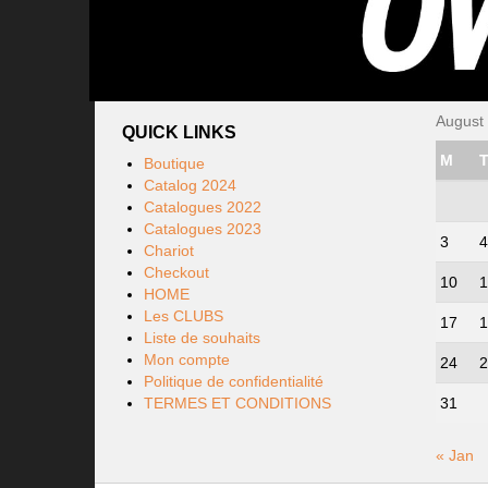
August
QUICK LINKS
M
Boutique
Catalog 2024
Catalogues 2022
Catalogues 2023
3
4
Chariot
Checkout
10
1
HOME
Les CLUBS
17
1
Liste de souhaits
Mon compte
24
2
Politique de confidentialité
TERMES ET CONDITIONS
31
« Jan