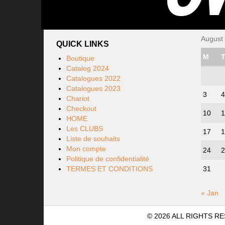
August
QUICK LINKS
M
Boutique
Catalog 2024
Catalogues 2022
Catalogues 2023
3
4
Chariot
Checkout
10
1
HOME
Les CLUBS
17
1
Liste de souhaits
Mon compte
24
2
Politique de confidentialité
TERMES ET CONDITIONS
31
« Jan
© 2026 ALL RIGHTS 