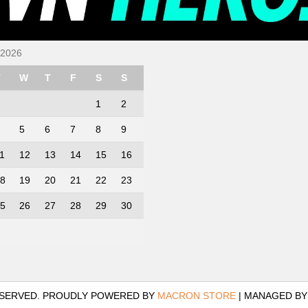
 2026
T
W
T
F
S
S
1
2
5
6
7
8
9
1
12
13
14
15
16
8
19
20
21
22
23
5
26
27
28
29
30
RESERVED. PROUDLY POWERED BY
MACRON STORE
|
MANAGED B