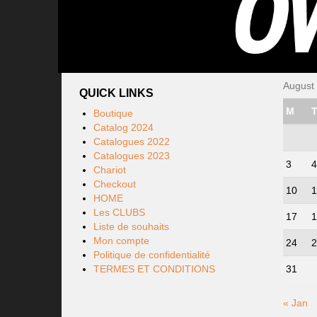
August
QUICK LINKS
M
Boutique
Catalog 2024
Catalogues 2022
Catalogues 2023
3
4
Chariot
Checkout
10
1
HOME
Les CLUBS
17
1
Liste de souhaits
Mon compte
24
2
Politique de confidentialité
TERMES ET CONDITIONS
31
« Jan