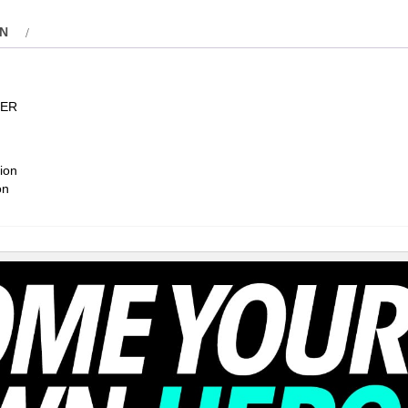
ON
TER
ion
on